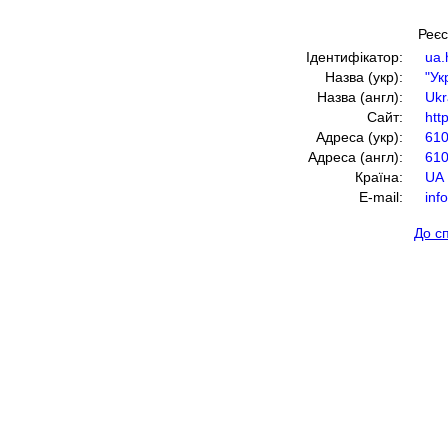
Реєс
Ідентифікатор:
ua.
Назва (укр):
"Ук
Назва (англ):
Ukr
Сайт:
htt
Адреса (укр):
610
Адреса (англ):
610
Країна:
UA
E-mail:
inf
До с