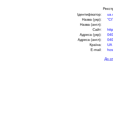
Реєстр
Ідентифікатор:
ua.c
Назва (укр):
"СІ
Назва (англ):
Сайт:
http
Адреса (укр):
040
Адреса (англ):
04
Країна:
UA
E-mail:
hos
До с