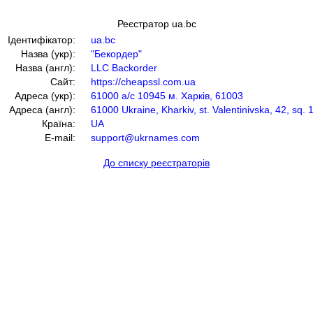
Реєстратор ua.bc
Ідентифікатор:
ua.bc
Назва (укр):
"Бекордер"
Назва (англ):
LLC Backorder
Сайт:
https://cheapssl.com.ua
Адреса (укр):
61000 а/с 10945 м. Харків, 61003
Адреса (англ):
61000 Ukraine, Kharkiv, st. Valentinivska, 42, sq. 
Країна:
UA
E-mail:
support@ukrnames.com
До списку реєстраторів